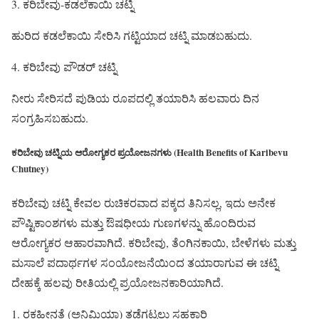
3. ಕರಿಬೇವು-ಕಡಲೆಕಾಯಿ ಚಟ್ನಿ
ಹುರಿದ ಕಡಲೆಕಾಯಿ ಸೇರಿಸಿ ಗಟ್ಟಿಯಾದ ಚಟ್ನಿ ಮಾಡಬಹುದು.
4. ಕರಿಬೇವು ಪೌಡರ್ ಚಟ್ನಿ
ನೀರು ಸೇರಿಸದೆ ಪುಡಿಯ ರೂಪದಲ್ಲಿ ತಯಾರಿಸಿ ಹಲವಾರು ದಿನ
ಸಂಗ್ರಹಿಸಬಹುದು.
ಕರಿಬೇವು ಚಟ್ನಿಯ ಆರೋಗ್ಯಕರ ಪ್ರಯೋಜನಗಳು (Health Benefits of Karibevu
Chutney)
ಕರಿಬೇವು ಚಟ್ನಿ ಕೇವಲ ರುಚಿಕರವಾದ ಪಕ್ಕದ ತಿನಿಸಲ್ಲ, ಇದು ಅನೇಕ
ಪೌಷ್ಟಿಕಾಂಶಗಳು ಮತ್ತು ಔಷಧೀಯ ಗುಣಗಳನ್ನು ಹೊಂದಿರುವ
ಆರೋಗ್ಯಕರ ಆಹಾರವಾಗಿದೆ. ಕರಿಬೇವು, ತೆಂಗಿನಕಾಯಿ, ಬೇಳೆಗಳು ಮತ್ತು
ಮಸಾಲೆ ಪದಾರ್ಥಗಳ ಸಂಯೋಜನೆಯಿಂದ ತಯಾರಾಗುವ ಈ ಚಟ್ನಿ
ದೇಹಕ್ಕೆ ಹಲವು ರೀತಿಯಲ್ಲಿ ಪ್ರಯೋಜನಕಾರಿಯಾಗಿದೆ.
1. ರಕ್ತಹೀನತೆ (ಅನಿಮಿಯಾ) ತಡೆಗಟ್ಟಲು ಸಹಕಾರಿ