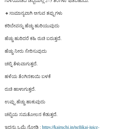
ಗಾಳಿಯಾಡದ ಡಬ್ಬಿಯಲ್ಲಿ 2–3 ತಿಂಗಳು ಇಡಬಹುದು.
🔸ಸಾಮಾನ್ಯವಾಗಿ ಆಗುವ ತಪ್ಪುಗಳು
ಕರಿಬೇವನ್ನು ಹೆಚ್ಚು ಹುರಿಯುವುದು
ಹೆಚ್ಚು ಹುರಿದರೆ ಕಹಿ ರುಚಿ ಬರುತ್ತದೆ.
ಹೆಚ್ಚು ನೀರು ಸೇರಿಸುವುದು
ಚಟ್ನಿ ತೆಳುವಾಗುತ್ತದೆ.
ಹಳೆಯ ತೆಂಗಿನಕಾಯಿ ಬಳಕೆ
ರುಚಿ ಹಾಳಾಗುತ್ತದೆ.
ಉಪ್ಪು ಹೆಚ್ಚು ಹಾಕುವುದು
ಚಟ್ನಿಯ ಸಮತೋಲನ ಕೆಡುತ್ತದೆ.
ಇದನ್ನು ಒಮ್ಮೆ ನೋಡಿ :
https://kairuchi.in/nellikai-juice-