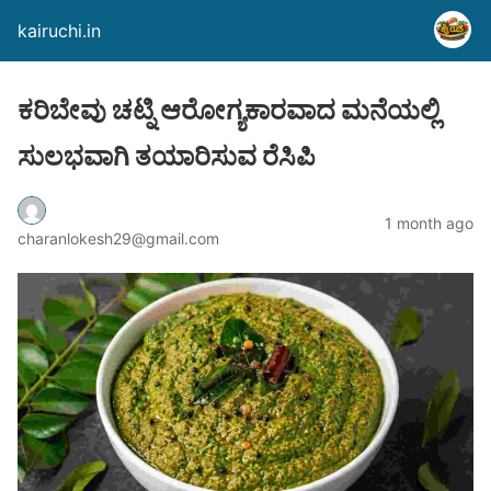
kairuchi.in
ಕರಿಬೇವು ಚಟ್ನಿ ಆರೋಗ್ಯಕಾರವಾದ ಮನೆಯಲ್ಲಿ
ಸುಲಭವಾಗಿ ತಯಾರಿಸುವ ರೆಸಿಪಿ
1 month ago
charanlokesh29@gmail.com