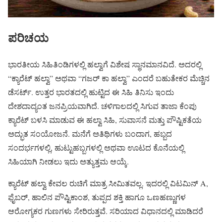
ಪರಿಚಯ
ಭಾರತೀಯ ಸಿಹಿತಿಂಡಿಗಳಲ್ಲಿ ಹಲ್ವಾಗೆ ವಿಶೇಷ ಸ್ಥಾನಮಾನವಿದೆ. ಅದರಲ್ಲಿ
“ಕ್ಯಾರೆಟ್ ಹಲ್ವಾ” ಅಥವಾ “ಗಜರ್ ಕಾ ಹಲ್ವಾ” ಎಂದರೆ ಬಹುತೇಕರ ಮೆಚ್ಚಿನ
ಡೆಸರ್ಟ್. ಉತ್ತರ ಭಾರತದಲ್ಲಿ ಹುಟ್ಟಿದ ಈ ಸಿಹಿ ತಿನಿಸು ಇಂದು
ದೇಶದಾದ್ಯಂತ ಜನಪ್ರಿಯವಾಗಿದೆ. ಚಳಿಗಾಲದಲ್ಲಿ ಸಿಗುವ ತಾಜಾ ಕೆಂಪು
ಕ್ಯಾರೆಟ್ ಬಳಸಿ ಮಾಡುವ ಈ ಹಲ್ವಾ ಸಿಹಿ, ಸುವಾಸನೆ ಮತ್ತು ಪೌಷ್ಟಿಕತೆಯ
ಅದ್ಭುತ ಸಂಯೋಜನೆ. ಮನೆಗೆ ಅತಿಥಿಗಳು ಬಂದಾಗ, ಹಬ್ಬದ
ಸಂದರ್ಭಗಳಲ್ಲಿ, ಹುಟ್ಟುಹಬ್ಬಗಳಲ್ಲಿ ಅಥವಾ ಊಟದ ಕೊನೆಯಲ್ಲಿ
ಸಿಹಿಯಾಗಿ ನೀಡಲು ಇದು ಅತ್ಯುತ್ತಮ ಆಯ್ಕೆ.
ಕ್ಯಾರೆಟ್ ಹಲ್ವಾ ಕೇವಲ ರುಚಿಗೆ ಮಾತ್ರ ಸೀಮಿತವಲ್ಲ. ಇದರಲ್ಲಿ ವಿಟಮಿನ್ A,
ಫೈಬರ್, ಹಾಲಿನ ಪೌಷ್ಟಿಕಾಂಶ, ತುಪ್ಪದ ಶಕ್ತಿ ಹಾಗೂ ಒಣಹಣ್ಣುಗಳ
ಆರೋಗ್ಯಕರ ಗುಣಗಳು ಸೇರಿರುತ್ತವೆ. ಸರಿಯಾದ ವಿಧಾನದಲ್ಲಿ ಮಾಡಿದರೆ