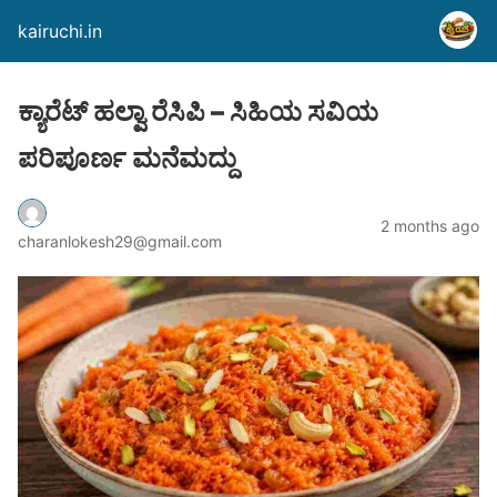
kairuchi.in
ಕ್ಯಾರೆಟ್ ಹಲ್ವಾ ರೆಸಿಪಿ – ಸಿಹಿಯ ಸವಿಯ
ಪರಿಪೂರ್ಣ ಮನೆಮದ್ದು
2 months ago
charanlokesh29@gmail.com