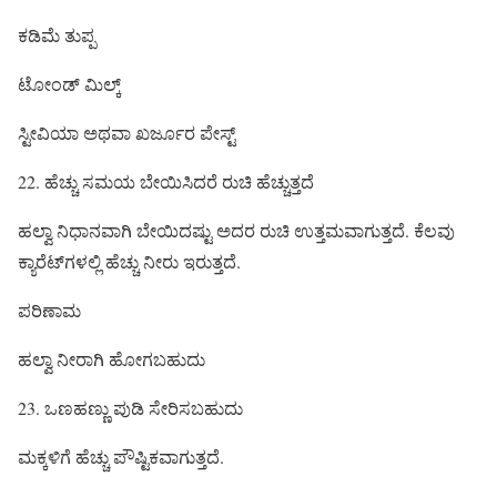
ಕಡಿಮೆ ತುಪ್ಪ
ಟೋಂಡ್ ಮಿಲ್ಕ್
ಸ್ಟೀವಿಯಾ ಅಥವಾ ಖರ್ಜೂರ ಪೇಸ್ಟ್
22. ಹೆಚ್ಚು ಸಮಯ ಬೇಯಿಸಿದರೆ ರುಚಿ ಹೆಚ್ಚುತ್ತದೆ
ಹಲ್ವಾ ನಿಧಾನವಾಗಿ ಬೇಯಿದಷ್ಟು ಅದರ ರುಚಿ ಉತ್ತಮವಾಗುತ್ತದೆ. ಕೆಲವು
ಕ್ಯಾರೆಟ್‌ಗಳಲ್ಲಿ ಹೆಚ್ಚು ನೀರು ಇರುತ್ತದೆ.
ಪರಿಣಾಮ
ಹಲ್ವಾ ನೀರಾಗಿ ಹೋಗಬಹುದು
23. ಒಣಹಣ್ಣು ಪುಡಿ ಸೇರಿಸಬಹುದು
ಮಕ್ಕಳಿಗೆ ಹೆಚ್ಚು ಪೌಷ್ಟಿಕವಾಗುತ್ತದೆ.