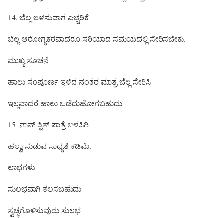
14. ಬೆಲ್ಲ ಬಳಸುವಾಗ ಎಚ್ಚರಿಕೆ
ಬೆಲ್ಲ ಆರೋಗ್ಯಕರವಾದರೂ ಸರಿಯಾದ ಸಮಯದಲ್ಲಿ ಸೇರಿಸಬೇಕು.
ಮುಖ್ಯ ಸೂಚನೆ
ಹಾಲು ಸಂಪೂರ್ಣ ಇಳಿದ ನಂತರ ಮಾತ್ರ ಬೆಲ್ಲ ಸೇರಿಸಿ
ಇಲ್ಲವಾದರೆ ಹಾಲು ಒಡೆದುಹೋಗಬಹುದು
15. ನಾನ್-ಸ್ಟಿಕ್ ಪಾತ್ರೆ ಬಳಸಿರಿ
ಹಲ್ವಾ ಸುಡುವ ಸಾಧ್ಯತೆ ಕಡಿಮೆ.
ಲಾಭಗಳು
ಸುಲಭವಾಗಿ ಕಲಸಬಹುದು
ಸ್ವಚ್ಛಗೊಳಿಸುವುದು ಸುಲಭ