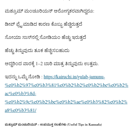
ಮಶ್ರೂಮ್ ಮಂಚೂರಿಯನ್ ಆರೋಗ್ಯಕರವಾಗಿದ್ದರೂ:
ಡೀಪ್ ಫ್ರೈ ಮಾಡಿದ ಕಾರಣ ಕೊಬ್ಬು ಹೆಚ್ಚಿರುತ್ತದೆ
ಸೋಯಾ ಸಾಸ್‌ನಲ್ಲಿ ಸೋಡಿಯಂ ಹೆಚ್ಚು ಇರುತ್ತದೆ
ಹೆಚ್ಚು ತಿನ್ನುವುದು ತೂಕ ಹೆಚ್ಚಿಸಬಹುದು
ಆದ್ದರಿಂದ ವಾರಕ್ಕೆ 1–2 ಬಾರಿ ಮಾತ್ರ ತಿನ್ನುವುದು ಉತ್ತಮ.
ಇದನ್ನು ಒಮ್ಮೆ ನೋಡಿ :
https://kairuchi.in/gulab-jamunu-
%e0%b2%97%e0%b3%81%e0%b2%b2%e0%b2%be%e0%b2%
ac%e0%b3%8d-
%e0%b2%9c%e0%b2%be%e0%b2%ae%e0%b3%82%e0%b2%
a8%e0%b3%81/
ಮಶ್ರೂಮ್ ಮಂಚೂರಿಯನ್ – ಉಪಯುಕ್ತ ಸಲಹೆಗಳು (Useful Tips in Kannada)