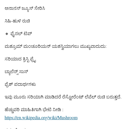
ಅನಾನಸ್ ಜ್ಯೂಸ್ ಸೇರಿಸಿ
ಸಿಹಿ-ಹುಳಿ ರುಚಿ
🔸 ಫೈನಲ್ ಟಿಪ್
ಮಶ್ರೂಮ್ ಮಂಚೂರಿಯನ್ ಯಶಸ್ವಿಯಾಗಲು ಮುಖ್ಯವಾದುದು:
ಸರಿಯಾದ ಕ್ರಿಸ್ಪಿ ಫ್ರೈ
ಬ್ಯಾಲೆನ್ಸ್ ಸಾಸ್
ಫ್ರೆಶ್ ಪದಾರ್ಥಗಳು
ಇವು ಮೂರು ಸರಿಯಾಗಿ ಮಾಡಿದರೆ ರೆಸ್ಟೋರೆಂಟ್ ಲೆವೆಲ್ ರುಚಿ ಬರುತ್ತದೆ.
ಹೆಚ್ಚುವರಿ ಮಾಹಿತಿಗಾಗಿ ಭೇಟಿ ನೀಡಿ :
https://en.wikipedia.org/wiki/Mushroom