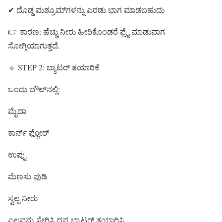
✔ ದೊಡ್ಡ ಮಶ್ರೂಮ್‌ಗಳನ್ನು ಎರಡು ಭಾಗ ಮಾಡಬಹುದು
👉 ಕಾರಣ: ಹೆಚ್ಚು ನೀರು ಹೀರಿಕೊಂಡರೆ ಫ್ರೈ ಮಾಡುವಾಗ
ಸೋಗ್ಗಿಯಾಗುತ್ತದೆ.
🔹 STEP 2: ಬ್ಯಾಟರ್ ತಯಾರಿಕೆ
ಒಂದು ಬೌಲ್‌ನಲ್ಲಿ:
ಮೈದಾ
ಕಾರ್ನ್ ಫ್ಲೋರ್
ಉಪ್ಪು
ಮೆಣಸು ಪುಡಿ
ಸ್ವಲ್ಪ ನೀರು
ಎಲ್ಲವನ್ನು ಸೇರಿಸಿ ದಪ್ಪ ಬ್ಯಾಟರ್ ತಯಾರಿಸಿ.