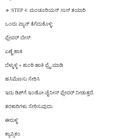
🔹 STEP 4: ಮಂಚೂರಿಯನ್ ಸಾಸ್ ತಯಾರಿ
ಒಂದು ಪ್ಯಾನ್ ತೆಗೆದುಕೊಳ್ಳಿ:
ಫ್ಲೇವರ್ ಬೇಸ್:
ಎಣ್ಣೆ ಹಾಕಿ
ಬೆಳ್ಳುಳ್ಳಿ + ಶುಂಠಿ ಹಾಕಿ ಫ್ರೈ ಮಾಡಿ
ಹಸಿಮೆಣಸು ಸೇರಿಸಿ
ಇದು ಡಿಶ್‌ಗೆ ಇಂಡೋ-ಚೈನೀಸ್ ಫ್ಲೇವರ್ ನೀಡುತ್ತದೆ.
ತರಕಾರಿಗಳು ಸೇರಿಸುವುದು:
ಈರುಳ್ಳಿ
ಕ್ಯಾಪ್ಸಿಕಂ