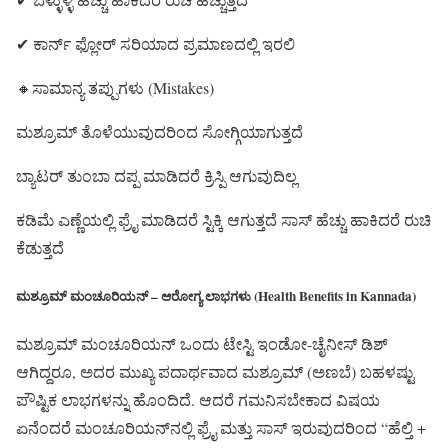
✔ ಕಾರ್ನ್ ಫ್ಲೋರ್ ಸರಿಯಾದ ಪ್ರಮಾಣದಲ್ಲಿ ಇರಲಿ
🔸ಸಾಮಾನ್ಯ ತಪ್ಪುಗಳು (Mistakes)
ಮಶ್ರೂಮ್ ತೊಳೆಯುವುದರಿಂದ ಸೋಗ್ಗಿಯಾಗುತ್ತದೆ
ಬ್ಯಾಟರ್ ತುಂಬಾ ದಪ್ಪ ಮಾಡಿದರೆ ಕ್ರಿಸ್ಪಿ ಆಗುವುದಿಲ್ಲ
ಕಡಿಮೆ ಎಣ್ಣೆಯಲ್ಲಿ ಫ್ರೈ ಮಾಡಿದರೆ ಸ್ಟಿಕ್ಕಿ ಆಗುತ್ತದೆ ಸಾಸ್ ಹೆಚ್ಚು ಹಾಕಿದರೆ ರುಚಿ
ಕೆಡುತ್ತದೆ
ಮಶ್ರೂಮ್ ಮಂಚೂರಿಯನ್ – ಆರೋಗ್ಯ ಲಾಭಗಳು (Health Benefits in Kannada)
ಮಶ್ರೂಮ್ ಮಂಚೂರಿಯನ್ ಒಂದು ಟೇಸ್ಟಿ ಇಂಡೋ-ಚೈನೀಸ್ ಡಿಶ್
ಆಗಿದ್ದರೂ, ಅದರ ಮುಖ್ಯ ಪದಾರ್ಥವಾದ ಮಶ್ರೂಮ್ (ಅಣಬೆ) ಬಹಳಷ್ಟು
ಪೌಷ್ಟಿಕ ಲಾಭಗಳನ್ನು ಹೊಂದಿದೆ. ಆದರೆ ಗಮನಿಸಬೇಕಾದ ವಿಷಯ
ಏನೆಂದರೆ ಮಂಚೂರಿಯನ್‌ನಲ್ಲಿ ಫ್ರೈ ಮತ್ತು ಸಾಸ್ ಇರುವುದರಿಂದ “ಹೆಲ್ತಿ +