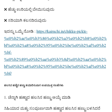
❌ ಹೆಚ್ಚು ಉರಿಯಲ್ಲಿ ಬೇಯಿಸುವುದು
❌ ಸರಿಯಾಗಿ ಕಲಸದಿರುವುದು
ಇದನ್ನು ಒಮ್ಮೆ ನೋಡಿ :
https://kairuchi.in/chikku-pickle-
%e0%b2%ae%e0%b3%86%e0%b2%a3%e0%b2%b8%e0%b2%
bf%e0%b2%a8%e0%b2%95%e0%b2%be%e0%b2%af%e0%b2
%bf-
%e0%b2%89%e0%b2%aa%e0%b3%8d%e0%b2%aa%e0%b2%
bf%e0%b2%a8%e0%b2%95%e0%b2%be%e0%b2%af%e0%b2
%bf/
ಹಲಸಿನ ಹಣ್ಣಿನ ಹಲ್ವಾ ತಯಾರಿಸುವಾಗ ಉಪಯುಕ್ತ ಸಲಹೆಗಳು
1. ಚೆನ್ನಾಗಿ ಹಣ್ಣಾದ ಹಲಸಿನ ಹಣ್ಣು ಆಯ್ಕೆ ಮಾಡಿ
ಸಿಹಿಯಾದ ಮತ್ತು ಸಂಪೂರ್ಣವಾಗಿ ಹಣ್ಣಾದ ಹಲಸಿನ ಹಣ್ಣು ಬಳಸಿದರೆ