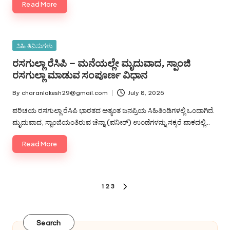
Read More
Posted
ಸಿಹಿ ತಿನಿಸುಗಳು
in
ರಸಗುಲ್ಲಾ ರೆಸಿಪಿ – ಮನೆಯಲ್ಲೇ ಮೃದುವಾದ, ಸ್ಪಾಂಜಿ
ರಸಗುಲ್ಲಾ ಮಾಡುವ ಸಂಪೂರ್ಣ ವಿಧಾನ
By
charanlokesh29@gmail.com
July 8, 2026
Posted
by
ಪರಿಚಯ ರಸಗುಲ್ಲಾ ರೆಸಿಪಿ ಭಾರತದ ಅತ್ಯಂತ ಜನಪ್ರಿಯ ಸಿಹಿತಿಂಡಿಗಳಲ್ಲಿ ಒಂದಾಗಿದೆ.
ಮೃದುವಾದ, ಸ್ಪಾಂಜಿಯಂತಿರುವ ಚೆನ್ನಾ (ಪನೀರ್) ಉಂಡೆಗಳನ್ನು ಸಕ್ಕರೆ ಪಾಕದಲ್ಲಿ…
Read More
Posts
1
2
3
NEXT
pagination
PAGE
Search