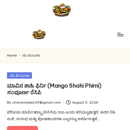
Skip
to
content
k
a
Home
-
ಸಿಹಿ ತಿನಿಸುಗಳು
ir
u
Posted
ಸಿಹಿ ತಿನಿಸುಗಳು
in
c
ಮಾವಿನ ಶಾಹಿ ಫಿರ್ನಿ (Mango Shahi Phirni)
ಸಂಪೂರ್ಣ ರೆಸಿಪಿ
h
By
charanlokesh29@gmail.com
August 5, 2026
i.
Posted
by
ಪರಿಚಯ ಮಾವಿನ ಹಣ್ಣು ಬೇಸಿಗೆಯ ರಾಜ ಎಂದು ಕರೆಯಲ್ಪಡುತ್ತದೆ. ಅದರ ಸಿಹಿ
i
ರುಚಿ, ಸುಗಂಧ ಮತ್ತು ಪೋಷಕಾಂಶಗಳು ಎಲ್ಲರನ್ನೂ ಆಕರ್ಷಿಸುತ್ತವೆ.…
n