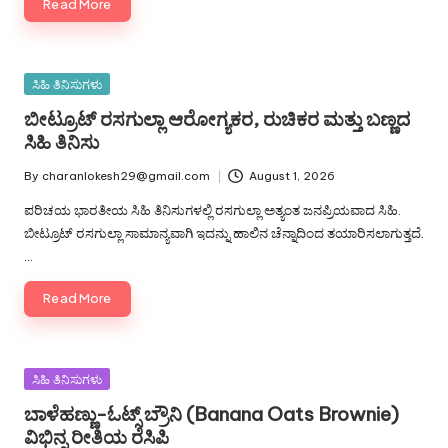
Read More
Posted
ಸಿಹಿ ತಿನಿಸುಗಳು
in
ಬೀಟ್ರೂಟ್ ರಸಗುಲ್ಲಾ ಆರೋಗ್ಯಕರ, ರುಚಿಕರ ಮತ್ತು ಬಣ್ಣದ
ಸಿಹಿ ತಿನಿಸು
By
charanlokesh29@gmail.com
August 1, 2026
Posted
by
ಪರಿಚಯ ಭಾರತೀಯ ಸಿಹಿ ತಿನಿಸುಗಳಲ್ಲಿ ರಸಗುಲ್ಲಾ ಅತ್ಯಂತ ಜನಪ್ರಿಯವಾದ ಸಿಹಿ.
ಬೀಟ್ರೂಟ್ ರಸಗುಲ್ಲಾ ಸಾಮಾನ್ಯವಾಗಿ ಇದನ್ನು ಹಾಲಿನ ಚೆನ್ನಾದಿಂದ ತಯಾರಿಸಲಾಗುತ್ತದೆ.
…
Read More
Posted
ಸಿಹಿ ತಿನಿಸುಗಳು
in
ಬಾಳೆಹಣ್ಣು-ಓಟ್ಸ್ ಬ್ರೌನಿ (Banana Oats Brownie)
ವಿಭಿನ್ನ ರೀತಿಯ ರೆಸಿಪಿ