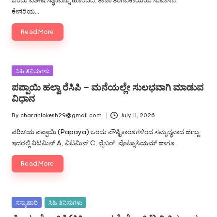
ಒಂದು ವಿಶೇಷ ಸ್ಥಾನವನ್ನು ಹೊಂದಿದೆ. ತಾಜಾ ತೆಂಗಿನಕಾಯಿಯ ಸುವಾಸನೆ,
ಕೇಸರಿಯ…
Read More
Posted
ಸಿಹಿ ತಿನಿಸುಗಳು
in
ಪಪ್ಪಾಯಿ ಹಲ್ವಾ ರೆಸಿಪಿ – ಮನೆಯಲ್ಲೇ ಸುಲಭವಾಗಿ ಮಾಡುವ
ವಿಧಾನ
By
charanlokesh29@gmail.com
July 11, 2026
Posted
by
ಪರಿಚಯ ಪಪ್ಪಾಯಿ (Papaya) ಒಂದು ಪೌಷ್ಟಿಕಾಂಶಗಳಿಂದ ಸಮೃದ್ಧವಾದ ಹಣ್ಣು.
ಇದರಲ್ಲಿ ವಿಟಮಿನ್ A, ವಿಟಮಿನ್ C, ಫೈಬರ್, ಪೊಟ್ಯಾಸಿಯಮ್ ಹಾಗೂ…
Read More
Posted
ಸಸ್ಯಾಹಾರಿ
ಸಿಹಿ ತಿನಿಸುಗಳು
in