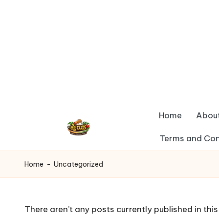
Skip
to
content
Home
Abou
Terms and Con
k
a
Home
-
Uncategorized
i
r
There aren’t any posts currently published in thi