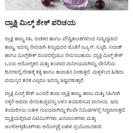
ದ್ರಾಕ್ಷಿ ಮಿಲ್ಕ್‌ ಶೇಕ್ ಪರಿಚಯ
ದ್ರಾಕ್ಷಿ ಹಣ್ಣು ಸಿಹಿ, ರುಚಿಕರ ಹಾಗೂ ಪೌಷ್ಟಿಕಾಂಶಗಳಿಂದ ಸಮೃದ್ಧವಾದ
ಹಣ್ಣು. ಇದನ್ನು ನೇರವಾಗಿ ತಿನ್ನುವುದರ ಜೊತೆಗೆ ಜ್ಯೂಸ್, ಸ್ಮೂದಿ, ಸಲಾಡ್
ಹಾಗೂ ಮಿಲ್ಕ್‌ಶೇಕ್ ರೂಪದಲ್ಲಿಯೂ ಸೇವಿಸಬಹುದು. ದ್ರಾಕ್ಷಿ ಮಿಲ್ಕ್‌ ಶೇಕ್
ಒಂದು ಆರೋಗ್ಯಕರ ಮತ್ತು ತಂಪಾದ ಪಾನೀಯವಾಗಿದ್ದು, ಬೇಸಿಗೆಯ
ದಿನಗಳಲ್ಲಿ ದೇಹಕ್ಕೆ ಶಕ್ತಿ ಹಾಗೂ ತಾಜಾತನ ನೀಡುತ್ತದೆ. ಮಕ್ಕಳಿಂದ ಹಿಡಿದು
ವಯಸ್ಕರ ತನಕ ಎಲ್ಲರೂ ಇದನ್ನು ಇಷ್ಟಪಡುತ್ತಾರೆ.
ದ್ರಾಕ್ಷಿ ಮಿಲ್ಕ್‌ ಶೇಕ್ ಎಂದರೆ ತಾಜಾ ದ್ರಾಕ್ಷಿ ಹಣ್ಣು, ಹಾಲು ಮತ್ತು ಸಿಹಿಗಾಗಿ
ಸಕ್ಕರೆ ಅಥವಾ ಜೇನುತುಪ್ಪವನ್ನು ಬಳಸಿ ತಯಾರಿಸುವ ಪಾನೀಯ. ಇದು
ತಯಾರಿಸಲು ಬಹಳ ಸುಲಭವಾಗಿದ್ದು ಕೆಲವೇ ನಿಮಿಷಗಳಲ್ಲಿ ಸಿದ್ಧವಾಗುತ್ತದೆ.
ದ್ರಾಕ್ಷಿಯಲ್ಲಿರುವ ವಿಟಮಿನ್‌ಗಳು, ಖನಿಜಾಂಶಗಳು ಮತ್ತು
ಆಂಟಿಆಕ್ಸಿಡೆಂಟ್‌ಗಳು ಆರೋಗ್ಯಕ್ಕೆ ಬಹಳ ಪ್ರಯೋಜನಕಾರಿ.