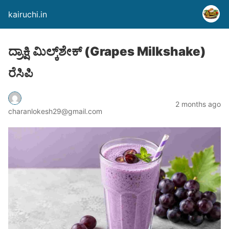
kairuchi.in
ದ್ರಾಕ್ಷಿ ಮಿಲ್ಕ್‌ಶೇಕ್ (Grapes Milkshake)
ರೆಸಿಪಿ
2 months ago
charanlokesh29@gmail.com