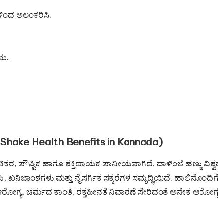
ಗಳಿಂದ ಅಲಂಕರಿಸಿ.
ದು.
 Shake Health Benefits in Kannada)
ಕರ, ಪೌಷ್ಟಿಕ ಹಾಗೂ ಶಕ್ತಿದಾಯಕ ಪಾನೀಯವಾಗಿದೆ. ದಾಳಿಂಬೆ ಹಣ್ಣು ವಿಶ್ವ
ಗಳು, ಖನಿಜಾಂಶಗಳು ಮತ್ತು ನೈಸರ್ಗಿಕ ಸಕ್ಕರೆಗಳ ಸಮೃದ್ಧಿಯಿದೆ. ಹಾಲಿನೊಂ
ೋಗ್ಯ, ಚರ್ಮದ ಕಾಂತಿ, ರಕ್ತಹೀನತೆ ನಿವಾರಣೆ ಸೇರಿದಂತೆ ಅನೇಕ ಆರೋಗ್ಯ