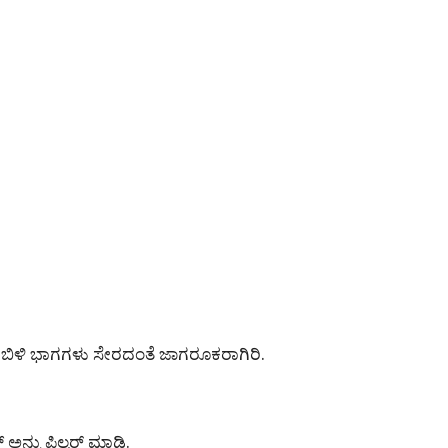
ಸಿ. ಬಿಳಿ ಭಾಗಗಳು ಸೇರದಂತೆ ಜಾಗರೂಕರಾಗಿರಿ.
 ಅನ್ನು ಫಿಲ್ಟರ್ ಮಾಡಿ.