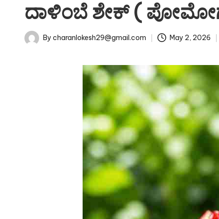
in
ದಾಳಿಂಬೆ ಶೇಕ್ ( ಪೋಮೋಗ್ರಾ
u
c
By
charanlokesh29@gmail.com
May 2, 2026
Posted
h
by
i.
i
n