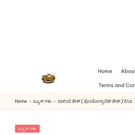
Skip
to
content
Home
Abou
Terms and Con
k
a
Home
-
ಜ್ಯೂಸ್ ಗಳು
-
ದಾಳಿಂಬೆ ಶೇಕ್ ( ಪೋಮೋಗ್ರಾನೆಟ್ ಶೇಕ್ ) ರೆಸಿಪಿ
i
r
Posted
ಜ್ಯೂಸ್ ಗಳು