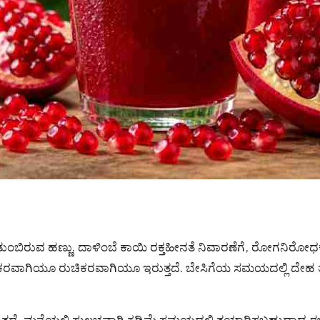
ಿರುವ ಹಣ್ಣು. ದಾಳಿಂಬೆ ಕಾಯಿ ರಕ್ತಹೀನತೆ ನಿವಾರಣೆಗೆ, ರೋಗನಿರೋಧಕ ಶಕ
ವಾಗಿಯೂ ರುಚಿಕರವಾಗಿಯೂ ಇರುತ್ತದೆ. ಬೇಸಿಗೆಯ ಸಮಯದಲ್ಲಿ ದೇಹ ತಂಪಾಗಿ
ುತ್ತದೆ. ಮನೆಯಲ್ಲಿ ಸುಲಭವಾಗಿ ಕಡಿಮೆ ಸಮಯದಲ್ಲಿ ತಯಾರಿಸಬಹುದಾದ ಈ ಶೇ